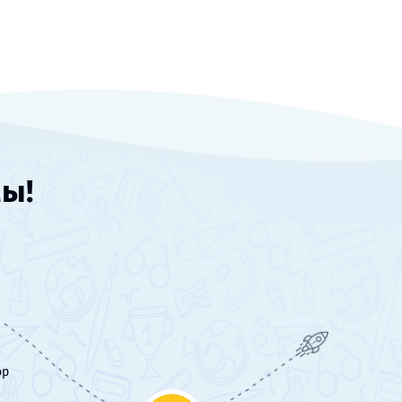
мы!
ор