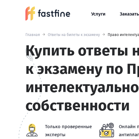
Услуги
Заказать
Главная
Ответы на билеты к экзамену
Право интелекту
Купить ответы 
к экзамену по 
интелектуальн
собственности
Только проверенные
Онлайн 
эксперты
антиплаг