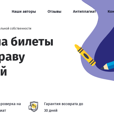
Наши авторы
Отзывы
Антиплагиат
Ко
альной собственности
на билеты
Праву
ой
проверка на
Гарантия возврата до
иат
30 дней