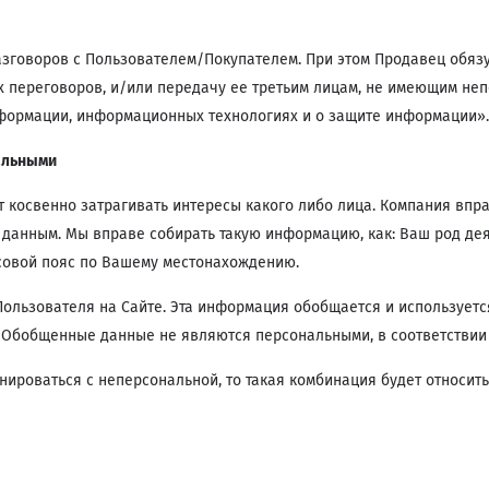
зговоров с Пользователем/Покупателем. При этом Продавец обяз
х переговоров, и/или передачу ее третьим лицам, не имеющим неп
 информации, информационных технологиях и о защите информации».
альными
косвенно затрагивать интересы какого либо лица. Компания вправ
нным. Мы вправе собирать такую информацию, как: Ваш род деяте
асовой пояс по Вашему местонахождению.
льзователя на Сайте. Эта информация обобщается и используется
. Обобщенные данные не являются персональными, в соответствии
нироваться с неперсональной, то такая комбинация будет относи