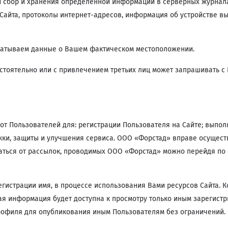
 сбор и хранения определенной информации в серверных журналах
Сайта, протоколы интернет-адресов, информация об устройстве вы
батываем данные о Вашем фактическом местоположении.
тоятельно или с привлечением третьих лиц может запрашивать с 
т Пользователей для: регистрации Пользователя на Сайте; выпол
ржки, защиты и улучшения сервиса. ООО «Форстад» вправе осущес
аться от рассылок, проводимых ООО «Форстад» можно перейдя по 
егистрации имя, в процессе использования Вами ресурсов Сайта.
ая информация будет доступна к просмотру только иным зарегист
офиля для опубликования иным Пользователям без ограничений. 