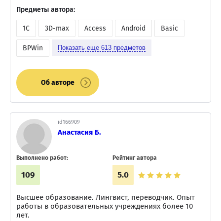
Предметы автора:
1C
3D-max
Access
Android
Basic
BPWin
Показать еще
613
предметов
Об авторе
id166909
Анастасия Б.
Выполнено работ:
Рейтинг автора
109
5.0
Высшее образование. Лингвист, переводчик. Опыт
работы в образовательных учреждениях более 10
лет.