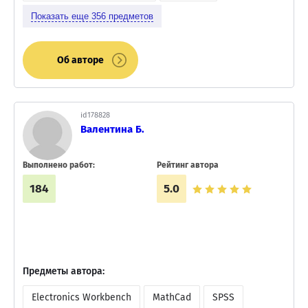
Показать еще
356
предметов
Об авторе
id178828
Валентина Б.
Выполнено работ:
Рейтинг автора
184
5.0
Предметы автора:
Electronics Workbench
MathCad
SPSS