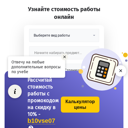
Узнайте стоимость работы
онлайн
Отвечу на любые
дополнительные вопросы
×
по учебе
Рассчитай
стоимость
работы с
промокодом
Калькулятор
на скидку в
цены
10% -
b10vse07
У меня есть промокод