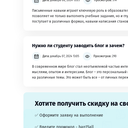
Дата:
декабрь 08, 2024 13:05
Просмотров:
314
Письменные навыки играют ключевую роль в образователь
позволяет не только выполнять учебные задания, но и г
поступает в различных формах, навыки написания стано
Нужно ли студенту заводить блог и зачем?
Дата:
декабрь 07, 2024 13:05
Просмотров:
290
В современном мире блог стал неотъемлемой частью инте
мыслями, опытом и интересами. Блог – это персональный и
на различные темы. Это может быть все – от личных пер
Хотите получить скидку на св
✅ Оформите заявку на выполнение
✅ Введите промокод - ban15all