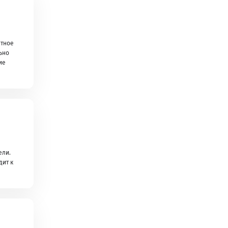
атное
ьно
ие
ели.
дит к