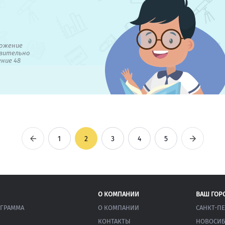
ожение
вительно
ение 48
Предыдущая
Следующ
1
2
3
4
5
О КОМПАНИИ
ВАШ ГОР
ОГРАММА
О КОМПАНИИ
САНКТ-П
КОНТАКТЫ
НОВОСИБ