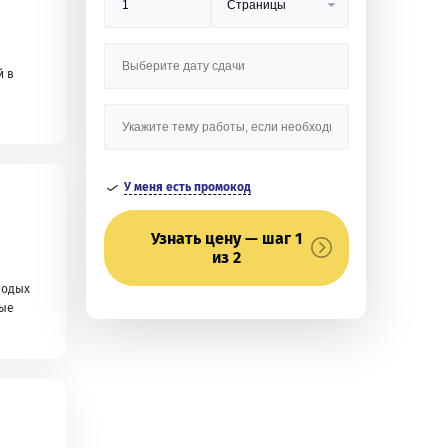
й в
У меня есть промокод
Узнать цену — шаг 1
из 2
лодых
ные