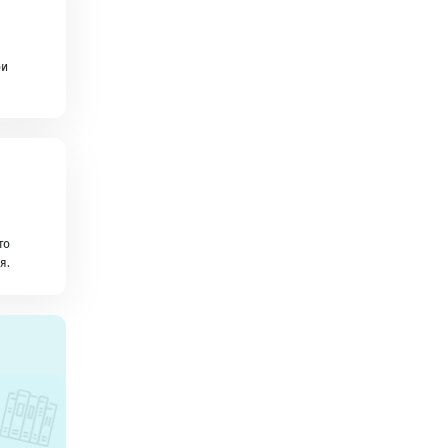
ои
то
я.