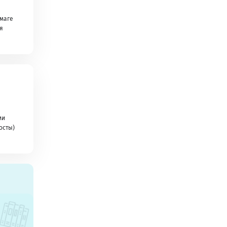
умаге
я
ми
осты)