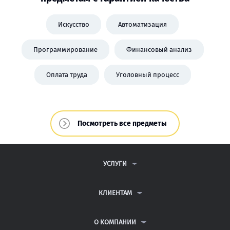
Искусство
Автоматизация
Программирование
Финансовый анализ
Оплата труда
Уголовный процесс
Посмотреть все предметы
УСЛУГИ
КОНТРОЛЬНЫЕ РАБОТЫ
ДИПЛОМНЫЕ РАБОТЫ
КЛИЕНТАМ
КУРСОВЫЕ РАБОТЫ
ПАРТНЕРСКАЯ ПРОГРАММА
РЕФЕРАТЫ
АНТИПЛАГИАТ
О КОМПАНИИ