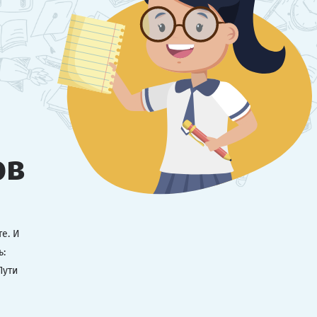
ов
е. И
ь:
Пути