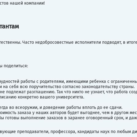
стов нашей компании!
тантам
ственны. Часто недобросовестные исполнители подводят, в итоге
ы поделиться:
рудностей работы с родителями, имеющими ребенка с ограниченн
м на себя всю поручительство согласно законодательству страны.
 подлежат разглашению. Так что никто не узнает, что работа со
писанию конкретно вашего университета.
гда во всеоружии, и доведение работы вплоть до ее сдачи.
оимость заказа у наших авторов будет выгоднее, чем в другом мес
ы готовы выполнение заказов в заранее оговоренный срок, и даж
вующие преподаватели, профессора, кандидаты наук по любым дис