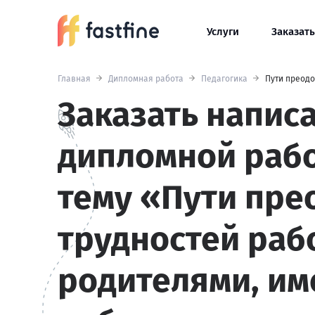
Услуги
Заказать
Главная
Дипломная работа
Педагогика
Пути преод
Заказать напис
дипломной раб
тему «Пути пре
трудностей раб
родителями, и