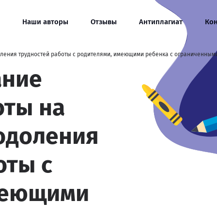
Наши авторы
Отзывы
Антиплагиат
Ко
оления трудностей работы с родителями, имеющими ребенка с ограниченным
ание
оты на
одоления
оты с
меющими