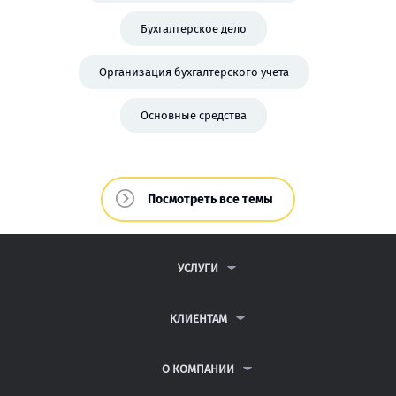
Бухгалтерское дело
Организация бухгалтерского учета
Основные средства
Посмотреть все темы
УСЛУГИ
КОНТРОЛЬНЫЕ РАБОТЫ
ДИПЛОМНЫЕ РАБОТЫ
КЛИЕНТАМ
КУРСОВЫЕ РАБОТЫ
ПАРТНЕРСКАЯ ПРОГРАММА
РЕФЕРАТЫ
АНТИПЛАГИАТ
О КОМПАНИИ
ВСЕ УСЛУГИ
ВОПРОСЫ И ОТВЕТЫ
О КОМПАНИИ