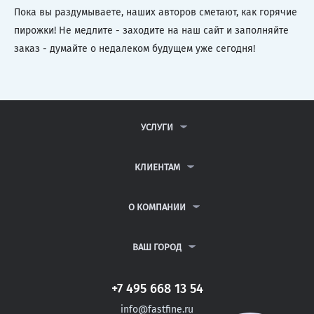
Пока вы раздумываете, наших авторов сметают, как горячие
пирожки! Не медлите - заходите на наш сайт и заполняйте
заказ - думайте о недалеком будущем уже сегодня!
УСЛУГИ
КОНТРОЛЬНЫЕ РАБОТЫ
ДИПЛОМНЫЕ РАБОТЫ
КЛИЕНТАМ
КУРСОВЫЕ РАБОТЫ
ПАРТНЕРСКАЯ ПРОГРАММА
РЕФЕРАТЫ
АНТИПЛАГИАТ
О КОМПАНИИ
ВСЕ УСЛУГИ
ВОПРОСЫ И ОТВЕТЫ
О КОМПАНИИ
НЕЙРОСЕТЬ ДЛЯ УЧЁБЫ
ПУБЛИЧНАЯ ОФЕРТА
КОНТАКТЫ
ВАШ ГОРОД
ПОЛИТИКА КОНФИДЕНЦИАЛЬНОСТИ
АВТОРАМ
САНКТ-ПЕТЕРБУРГ
ИНФОРМАЦИЯ ДЛЯ КЛИЕНТОВ
БЛОГ
НОВОСИБИРСК
+7 495 668 13 54
ЛЕНТА ЗАКАЗОВ
ВЫБЕРИТЕ ГОРОД
ЕКАТЕРИНБУРГ
info@fastfine.ru