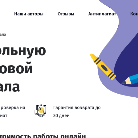
Наши авторы
Отзывы
Антиплагиат
Ко
нала
ольную
ровой
ала
проверка на
Гарантия возврата до
иат
30 дней
стоимость работы онлайн