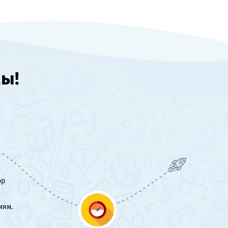
мы!
ор
иям.