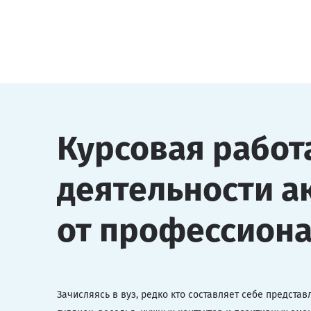
Курсовая работ
деятельности 
от профессион
Зачисляясь в вуз, редко кто составляет себе предста