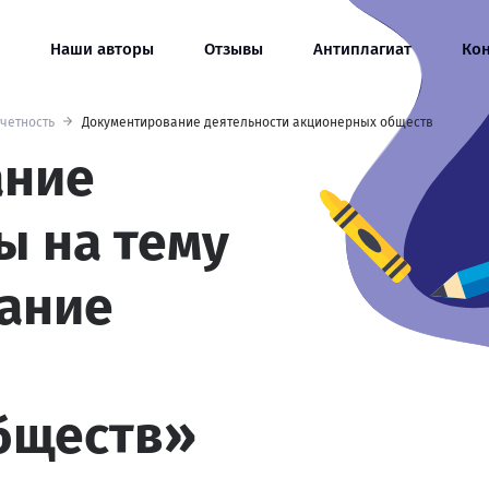
Наши авторы
Отзывы
Антиплагиат
Ко
тчетность
Документирование деятельности акционерных обществ
ание
ы на тему
ание
бществ»