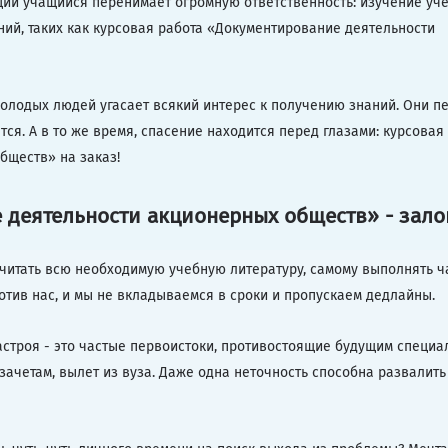
оций учащийся перенимает огромную ответственность: изучение уч
ний, таких как курсовая работа «Документирование деятельности
молодых людей угасает всякий интерес к получению знаний. Они п
тся. А в то же время, спасение находится перед глазами: курсовая
бществ» на заказ!
 деятельности акционерных обществ» - зал
 читать всю необходимую учебную литературу, самому выполнять ч
отив нас, и мы не вкладываемся в сроки и пропускаем дедлайны.
астроя - это частые первоистоки, противостоящие будущим специал
 зачетам, вылет из вуза. Даже одна неточность способна развалит