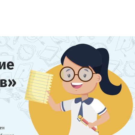
ие
тв»
мен