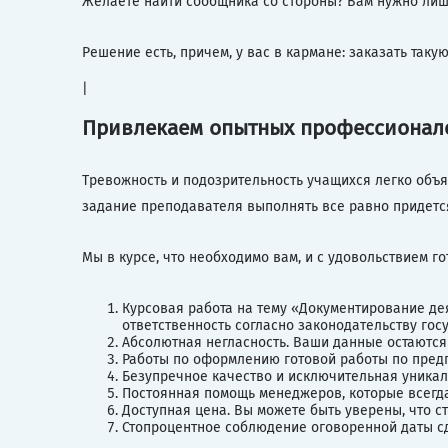
Желаете найти сообщника со стороны? Вам нужно лишь
Решение есть, причем, у вас в кармане: заказать так
|
Привлекаем опытных профессионалов
Тревожность и подозрительность учащихся легко объя
задание преподавателя выполнять все равно придетс
Мы в курсе, что необходимо вам, и с удовольствием го
Курсовая работа на тему «Документирование де
ответственность согласно законодательству гос
Абсолютная негласность. Ваши данные остаются в
Работы по оформлению готовой работы по предп
Безупречное качество и исключительная уникал
Постоянная помощь менеджеров, которые всегда
Доступная цена. Вы можете быть уверены, что с
Стопроцентное соблюдение оговоренной даты сд