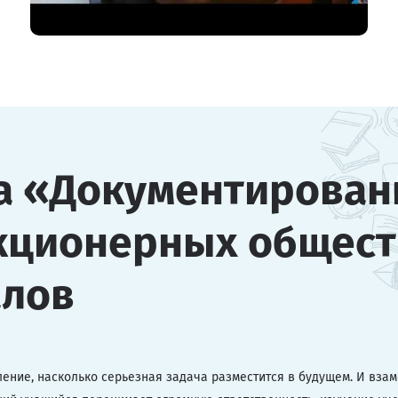
а «Документирован
акционерных общес
алов
вление, насколько серьезная задача разместится в будущем. И вза