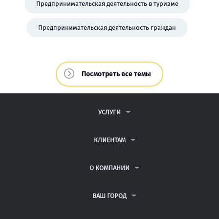
Предпринимательская деятельность в туризме
Предпринимательская деятельность граждан
Посмотреть все темы
УСЛУГИ
КОНТРОЛЬНЫЕ РАБОТЫ
ДИПЛОМНЫЕ РАБОТЫ
КЛИЕНТАМ
КУРСОВЫЕ РАБОТЫ
ПАРТНЕРСКАЯ ПРОГРАММА
РЕФЕРАТЫ
АНТИПЛАГИАТ
О КОМПАНИИ
ВСЕ УСЛУГИ
ВОПРОСЫ И ОТВЕТЫ
О КОМПАНИИ
НЕЙРОСЕТЬ ДЛЯ УЧЁБЫ
ПУБЛИЧНАЯ ОФЕРТА
КОНТАКТЫ
ВАШ ГОРОД
ПОЛИТИКА КОНФИДЕНЦИАЛЬНОСТИ
АВТОРАМ
САНКТ-ПЕТЕРБУРГ