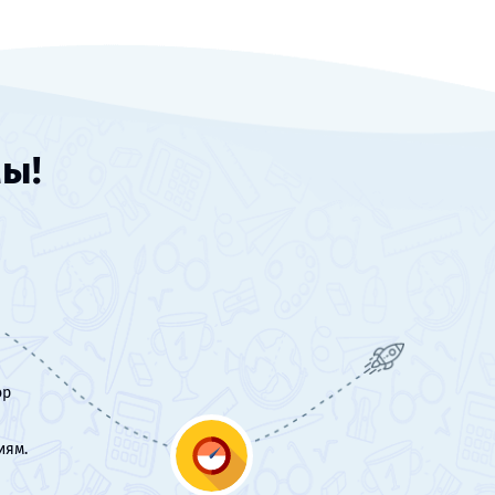
мы!
ор
иям.