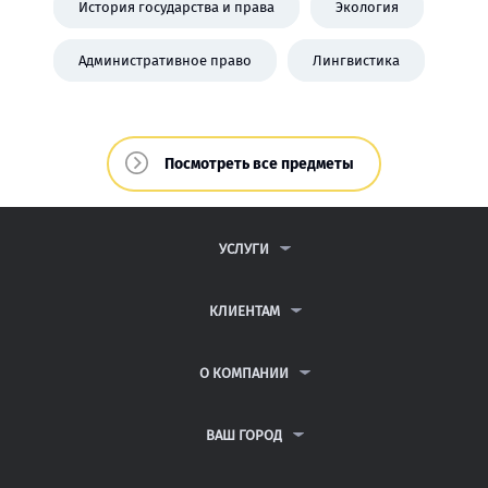
История государства и права
Экология
Административное право
Лингвистика
Посмотреть все предметы
УСЛУГИ
КОНТРОЛЬНЫЕ РАБОТЫ
ДИПЛОМНЫЕ РАБОТЫ
КЛИЕНТАМ
КУРСОВЫЕ РАБОТЫ
ПАРТНЕРСКАЯ ПРОГРАММА
РЕФЕРАТЫ
АНТИПЛАГИАТ
О КОМПАНИИ
ВСЕ УСЛУГИ
ВОПРОСЫ И ОТВЕТЫ
О КОМПАНИИ
НЕЙРОСЕТЬ ДЛЯ УЧЁБЫ
ПУБЛИЧНАЯ ОФЕРТА
КОНТАКТЫ
ВАШ ГОРОД
ПОЛИТИКА КОНФИДЕНЦИАЛЬНОСТИ
АВТОРАМ
САНКТ-ПЕТЕРБУРГ
ИНФОРМАЦИЯ ДЛЯ КЛИЕНТОВ