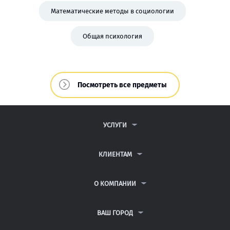
Математические методы в социологии
Общая психология
Посмотреть все предметы
УСЛУГИ
КОНТРОЛЬНЫЕ РАБОТЫ
ДИПЛОМНЫЕ РАБОТЫ
КЛИЕНТАМ
КУРСОВЫЕ РАБОТЫ
ПАРТНЕРСКАЯ ПРОГРАММА
РЕФЕРАТЫ
АНТИПЛАГИАТ
О КОМПАНИИ
ВСЕ УСЛУГИ
ВОПРОСЫ И ОТВЕТЫ
О КОМПАНИИ
НЕЙРОСЕТЬ ДЛЯ УЧЁБЫ
ПУБЛИЧНАЯ ОФЕРТА
КОНТАКТЫ
ВАШ ГОРОД
ПОЛИТИКА КОНФИДЕНЦИАЛЬНОСТИ
АВТОРАМ
САНКТ-ПЕТЕРБУРГ