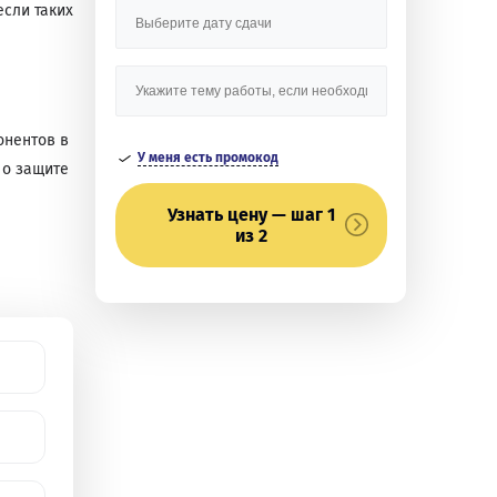
если таких
онентов в
У меня есть промокод
 о защите
Узнать цену — шаг 1
из 2