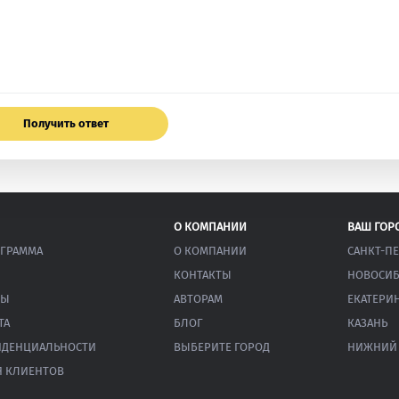
Получить ответ
О КОМПАНИИ
ВАШ ГОР
ОГРАММА
О КОМПАНИИ
САНКТ-П
КОНТАКТЫ
НОВОСИБ
ТЫ
АВТОРАМ
ЕКАТЕРИ
ТА
БЛОГ
КАЗАНЬ
ИДЕНЦИАЛЬНОСТИ
ВЫБЕРИТЕ ГОРОД
НИЖНИЙ
 КЛИЕНТОВ