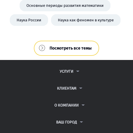
Основные периоды развития математики
Наука России
Наука как феномен в культуре
Посмотреть все темы
УСЛУГИ
КОНТРОЛЬНЫЕ РАБОТЫ
ДИПЛОМНЫЕ РАБОТЫ
КЛИЕНТАМ
КУРСОВЫЕ РАБОТЫ
ПАРТНЕРСКАЯ ПРОГРАММА
РЕФЕРАТЫ
АНТИПЛАГИАТ
О КОМПАНИИ
ВСЕ УСЛУГИ
ВОПРОСЫ И ОТВЕТЫ
О КОМПАНИИ
НЕЙРОСЕТЬ ДЛЯ УЧЁБЫ
ПУБЛИЧНАЯ ОФЕРТА
КОНТАКТЫ
ВАШ ГОРОД
ПОЛИТИКА КОНФИДЕНЦИАЛЬНОСТИ
АВТОРАМ
САНКТ-ПЕТЕРБУРГ