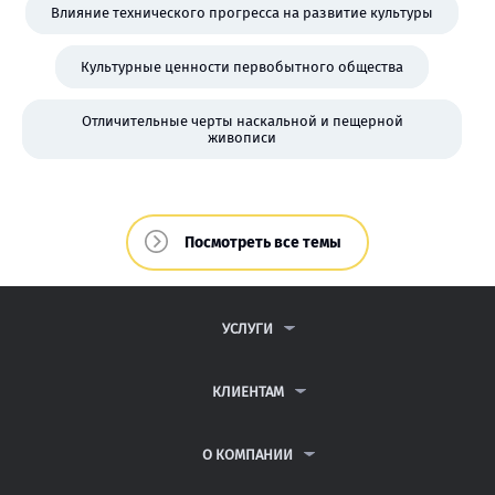
Влияние технического прогресса на развитие культуры
Культурные ценности первобытного общества
Отличительные черты наскальной и пещерной
живописи
Посмотреть все темы
УСЛУГИ
КОНТРОЛЬНЫЕ РАБОТЫ
ДИПЛОМНЫЕ РАБОТЫ
КЛИЕНТАМ
КУРСОВЫЕ РАБОТЫ
ПАРТНЕРСКАЯ ПРОГРАММА
РЕФЕРАТЫ
АНТИПЛАГИАТ
О КОМПАНИИ
ВСЕ УСЛУГИ
ВОПРОСЫ И ОТВЕТЫ
О КОМПАНИИ