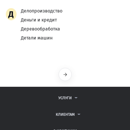
Делопроизводство
Д
Деньги и кредит
Деревообработка
Детали машин
Следующая
УСЛУГИ
КОНТРОЛЬНЫЕ РАБОТЫ
ДИПЛОМНЫЕ РАБОТЫ
КЛИЕНТАМ
КУРСОВЫЕ РАБОТЫ
ПАРТНЕРСКАЯ ПРОГРАММА
РЕФЕРАТЫ