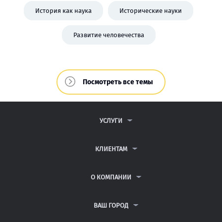
История как наука
Исторические науки
Развитие человечества
Посмотреть все темы
УСЛУГИ
КОНТРОЛЬНЫЕ РАБОТЫ
ДИПЛОМНЫЕ РАБОТЫ
КЛИЕНТАМ
КУРСОВЫЕ РАБОТЫ
ПАРТНЕРСКАЯ ПРОГРАММА
РЕФЕРАТЫ
АНТИПЛАГИАТ
О КОМПАНИИ
ВСЕ УСЛУГИ
ВОПРОСЫ И ОТВЕТЫ
О КОМПАНИИ
НЕЙРОСЕТЬ ДЛЯ УЧЁБЫ
ПУБЛИЧНАЯ ОФЕРТА
КОНТАКТЫ
ВАШ ГОРОД
ПОЛИТИКА КОНФИДЕНЦИАЛЬНОСТИ
АВТОРАМ
САНКТ-ПЕТЕРБУРГ