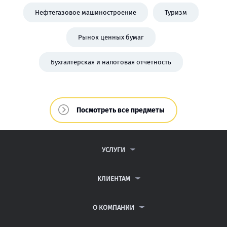
Нефтегазовое машиностроение
Туризм
Рынок ценных бумаг
Бухгалтерская и налоговая отчетность
Посмотреть все предметы
УСЛУГИ
КОНТРОЛЬНЫЕ РАБОТЫ
ДИПЛОМНЫЕ РАБОТЫ
КЛИЕНТАМ
КУРСОВЫЕ РАБОТЫ
ПАРТНЕРСКАЯ ПРОГРАММА
РЕФЕРАТЫ
АНТИПЛАГИАТ
О КОМПАНИИ
ВСЕ УСЛУГИ
ВОПРОСЫ И ОТВЕТЫ
О КОМПАНИИ