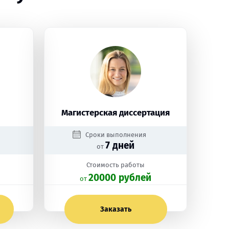
Магистерская диссертация
Сроки выполнения
7 дней
от
Стоимость работы
20000 рублей
oт
Заказать