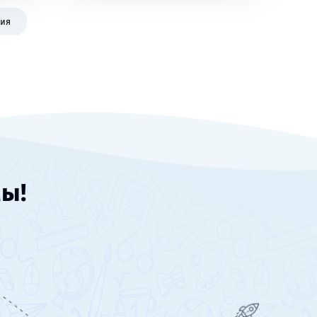
ция
мы!