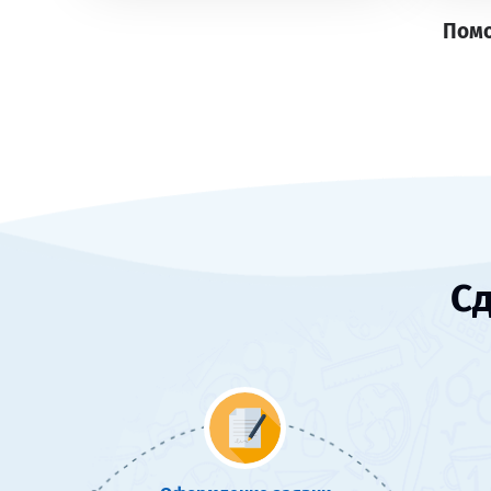
Помо
Сд