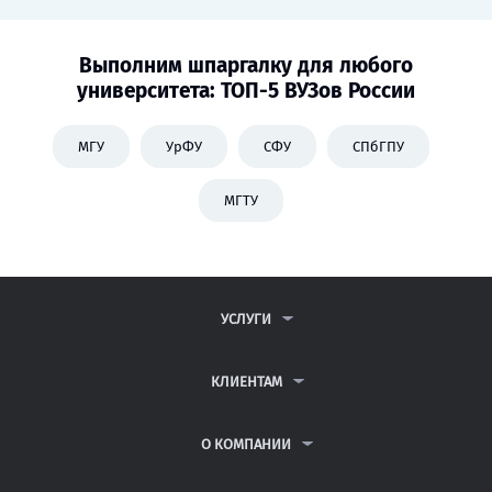
Выполним шпаргалку для любого
университета: ТОП-5 ВУЗов России
МГУ
УрФУ
СФУ
СПбГПУ
МГТУ
УСЛУГИ
КОНТРОЛЬНЫЕ РАБОТЫ
ДИПЛОМНЫЕ РАБОТЫ
КЛИЕНТАМ
КУРСОВЫЕ РАБОТЫ
ПАРТНЕРСКАЯ ПРОГРАММА
РЕФЕРАТЫ
АНТИПЛАГИАТ
О КОМПАНИИ
ВСЕ УСЛУГИ
ВОПРОСЫ И ОТВЕТЫ
О КОМПАНИИ