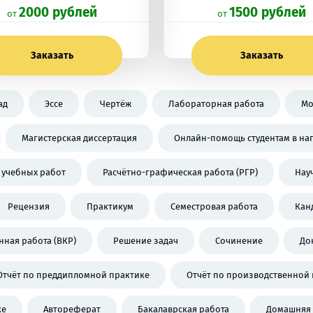
2000 рублей
1500 рублей
oт
oт
Заказать
Заказать
ад
Эссе
Чертёж
Лабораторная работа
Мо
Магистерская диссертация
Онлайн-помощь студентам в на
 учебных работ
Расчётно-графическая работа (РГР)
Нау
Рецензия
Практикум
Семестровая работа
Кан
ная работа (ВКР)
Решение задач
Сочинение
До
Отчёт по преддипломной практике
Отчёт по производственной 
ке
Автореферат
Бакалаврская работа
Домашняя 