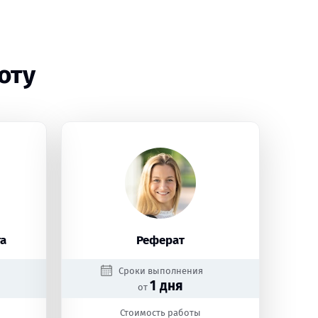
оту
а
Реферат
Сроки выполнения
1 дня
от
Стоимость работы