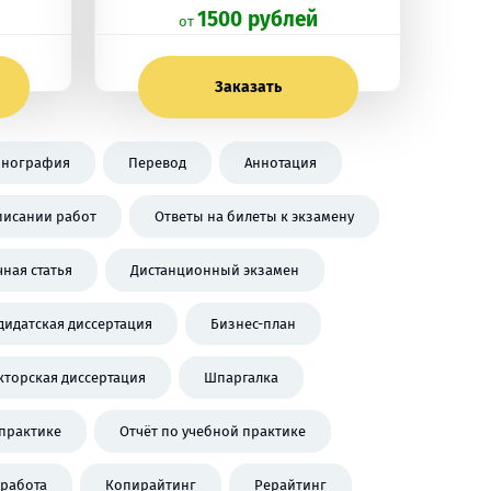
1500 рублей
oт
Заказать
нография
Перевод
Аннотация
писании работ
Ответы на билеты к экзамену
чная статья
Дистанционный экзамен
дидатская диссертация
Бизнес-план
кторская диссертация
Шпаргалка
практике
Отчёт по учебной практике
работа
Копирайтинг
Рерайтинг