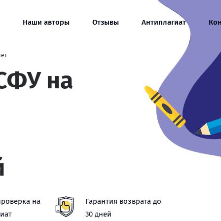
Наши авторы
Отзывы
Антиплагиат
Ко
тет
СФУ на
й
проверка на
Гарантия возврата до
иат
30 дней