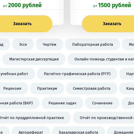
2000 рублей
1500 рублей
oт
oт
Заказать
Заказать
ад
Эссе
Чертёж
Лабораторная работа
Мо
Магистерская диссертация
Онлайн-помощь студентам в на
 учебных работ
Расчётно-графическая работа (РГР)
Нау
Рецензия
Практикум
Семестровая работа
Кан
ная работа (ВКР)
Решение задач
Сочинение
До
Отчёт по преддипломной практике
Отчёт по производственной 
ке
Автореферат
Бакалаврская работа
Домашняя 