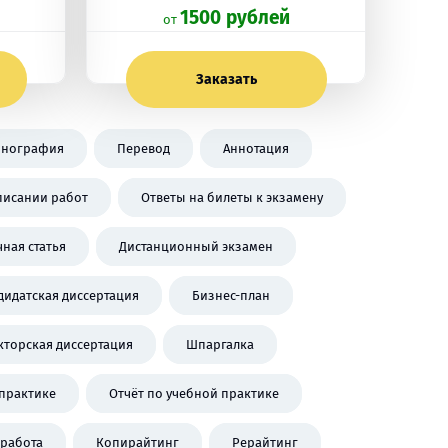
1500 рублей
oт
Заказать
нография
Перевод
Аннотация
писании работ
Ответы на билеты к экзамену
чная статья
Дистанционный экзамен
дидатская диссертация
Бизнес-план
кторская диссертация
Шпаргалка
практике
Отчёт по учебной практике
работа
Копирайтинг
Рерайтинг