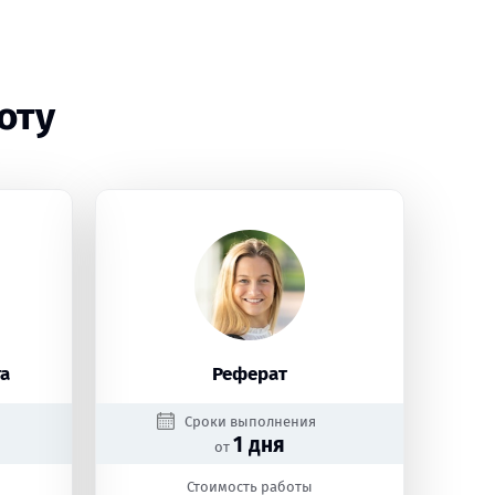
оту
а
Реферат
Сроки выполнения
1 дня
от
Стоимость работы