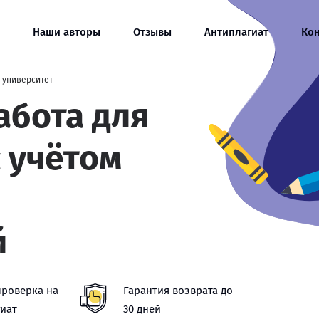
Наши авторы
Отзывы
Антиплагиат
Ко
 университет
абота для
с учётом
й
проверка на
Гарантия возврата до
иат
30 дней