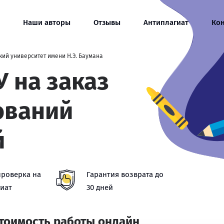
Наши авторы
Отзывы
Антиплагиат
Ко
ий университет имени Н.Э. Баумана
 на заказ
ований
й
проверка на
Гарантия возврата до
иат
30 дней
стоимость работы онлайн