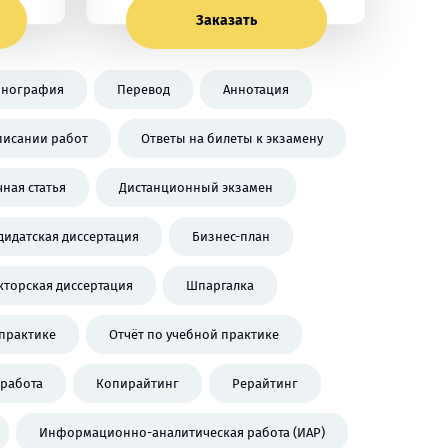
Заказать
нография
Перевод
Аннотация
писании работ
Ответы на билеты к экзамену
чная статья
Дистанционный экзамен
дидатская диссертация
Бизнес-план
кторская диссертация
Шпаргалка
практике
Отчёт по учебной практике
работа
Копирайтинг
Рерайтинг
Информационно-аналитическая работа (ИАР)