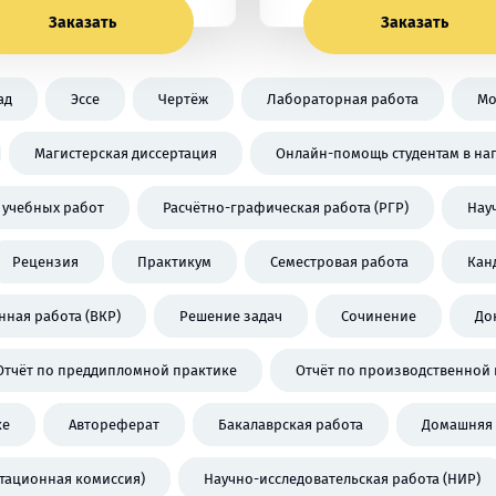
Заказать
Заказать
ад
Эссе
Чертёж
Лабораторная работа
Мо
Магистерская диссертация
Онлайн-помощь студентам в на
 учебных работ
Расчётно-графическая работа (РГР)
Нау
Рецензия
Практикум
Семестровая работа
Кан
ная работа (ВКР)
Решение задач
Сочинение
До
Отчёт по преддипломной практике
Отчёт по производственной 
ке
Автореферат
Бакалаврская работа
Домашняя 
стационная комиссия)
Научно-исследовательская работа (НИР)