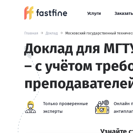
Услуги
Заказать
Главная
Доклад
Московский государственный техническ
Доклад для МГТУ
– с учётом треб
преподавателе
Только проверенные
Онлайн 
эксперты
антиплаг
Узнайте 