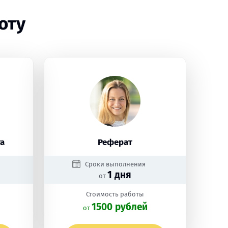
оту
а
Реферат
Сроки выполнения
1 дня
от
Стоимость работы
1500 рублей
oт