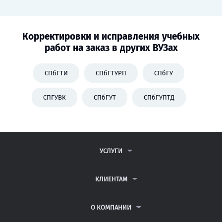
Корректировки и исправления учебных
работ на заказ в других ВУЗах
СПбГТИ
СПбГТУРП
СПбГУ
СПГУВК
СПбГУТ
СПбГУПТД
УСЛУГИ
КОНТРОЛЬНЫЕ РАБОТЫ
ДИПЛОМНЫЕ РАБОТЫ
КЛИЕНТАМ
КУРСОВЫЕ РАБОТЫ
ПАРТНЕРСКАЯ ПРОГРАММА
РЕФЕРАТЫ
АНТИПЛАГИАТ
О КОМПАНИИ
ВСЕ УСЛУГИ
ВОПРОСЫ И ОТВЕТЫ
О КОМПАНИИ