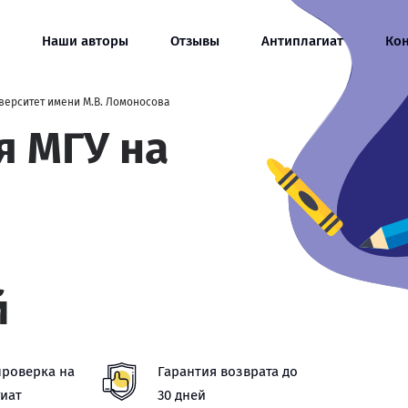
Наши авторы
Отзывы
Антиплагиат
Ко
верситет имени М.В. Ломоносова
я МГУ на
й
проверка на
Гарантия возврата до
иат
30 дней