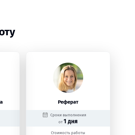
оту
а
Реферат
Сроки выполнения
1 дня
от
Стоимость работы