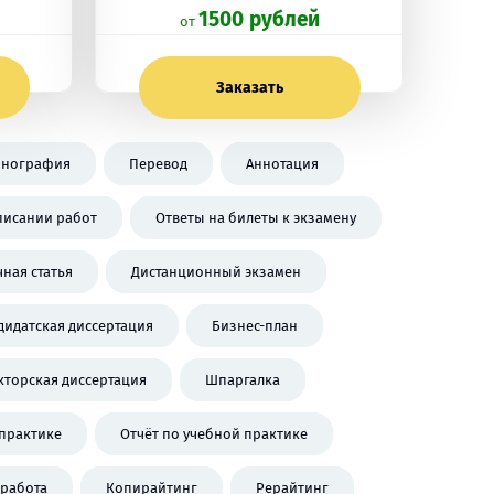
1500 рублей
oт
Заказать
нография
Перевод
Аннотация
писании работ
Ответы на билеты к экзамену
чная статья
Дистанционный экзамен
дидатская диссертация
Бизнес-план
кторская диссертация
Шпаргалка
практике
Отчёт по учебной практике
работа
Копирайтинг
Рерайтинг