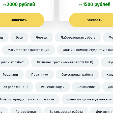
2000 рублей
1500 рублей
oт
oт
Заказать
Заказать
ад
Эссе
Чертёж
Лабораторная работа
Мо
Магистерская диссертация
Онлайн-помощь студентам в на
 учебных работ
Расчётно-графическая работа (РГР)
Нау
Рецензия
Практикум
Семестровая работа
Кан
ная работа (ВКР)
Решение задач
Сочинение
До
Отчёт по преддипломной практике
Отчёт по производственной 
ке
Автореферат
Бакалаврская работа
Домашняя 