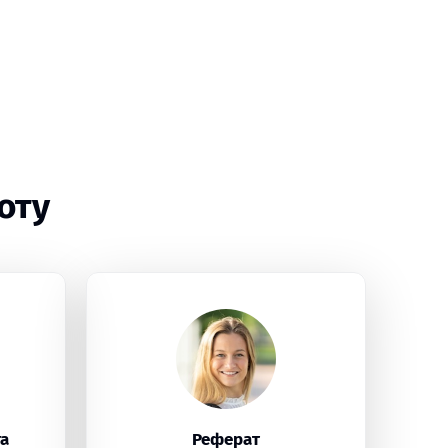
оту
а
Реферат