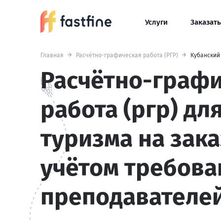
Услуги
Заказать
Главная
Расчётно-графическая работа (РГР)
Кубанский
Расчётно-граф
работа (ргр) дл
туризма на зака
учётом требова
преподавателе