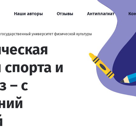
Наши авторы
Отзывы
Антиплагиат
Ко
 государственный университет физической культуры
ическая
я спорта и
з – с
ний
й