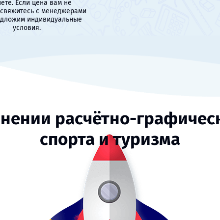
ете. Если цена вам не
 свяжитесь с менеджерами
едложим индивидуальные
условия.
нении расчётно-графическ
спорта и туризма