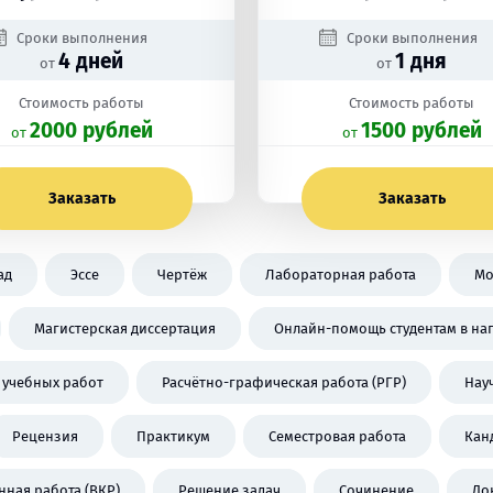
Сроки выполнения
Сроки выполнения
4 дней
1 дня
от
от
Стоимость работы
Стоимость работы
2000 рублей
1500 рублей
oт
oт
Заказать
Заказать
ад
Эссе
Чертёж
Лабораторная работа
Мо
Магистерская диссертация
Онлайн-помощь студентам в на
 учебных работ
Расчётно-графическая работа (РГР)
Нау
Рецензия
Практикум
Семестровая работа
Кан
ная работа (ВКР)
Решение задач
Сочинение
До