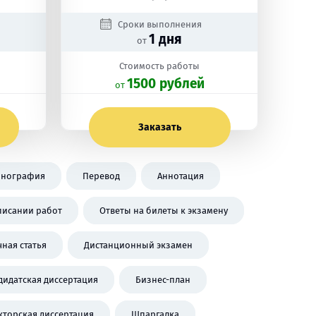
Сроки выполнения
1 дня
от
Стоимость работы
1500 рублей
oт
Заказать
нография
Перевод
Аннотация
писании работ
Ответы на билеты к экзамену
чная статья
Дистанционный экзамен
дидатская диссертация
Бизнес-план
кторская диссертация
Шпаргалка