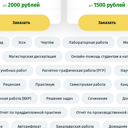
2000 рублей
1500 рублей
oт
oт
Заказать
Заказать
ад
Эссе
Чертёж
Лабораторная работа
Мо
Магистерская диссертация
Онлайн-помощь студентам в на
 учебных работ
Расчётно-графическая работа (РГР)
Нау
Рецензия
Практикум
Семестровая работа
Кан
ная работа (ВКР)
Решение задач
Сочинение
До
Отчёт по преддипломной практике
Отчёт по производственной 
ке
Автореферат
Бакалаврская работа
Домашняя 