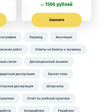
1500 рублей
oт
Заказать
нография
Перевод
Аннотация
писании работ
Ответы на билеты к экзамену
чная статья
Дистанционный экзамен
дидатская диссертация
Бизнес-план
кторская диссертация
Шпаргалка
практике
Отчёт по учебной практике
работа
Копирайтинг
Рерайтинг