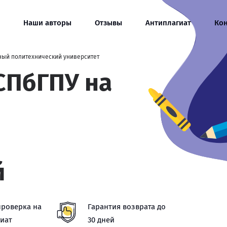
Наши авторы
Отзывы
Антиплагиат
Ко
ный политехнический университет
СПбГПУ на
й
проверка на
Гарантия возврата до
иат
30 дней