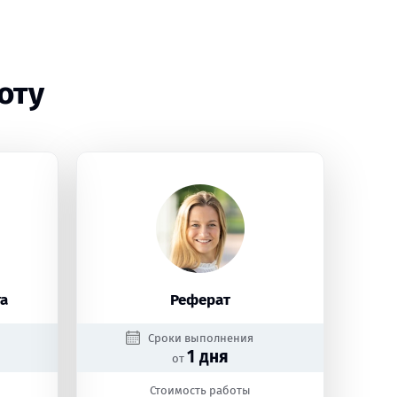
оту
а
Реферат
Сроки выполнения
1 дня
от
Стоимость работы